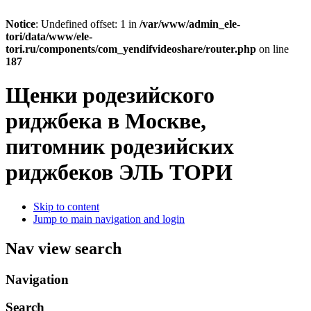
Notice
: Undefined offset: 1 in
/var/www/admin_ele-
tori/data/www/ele-
tori.ru/components/com_yendifvideoshare/router.php
on line
187
Щенки родезийского
риджбека в Москве,
питомник родезийских
риджбеков ЭЛЬ ТОРИ
Skip to content
Jump to main navigation and login
Nav view search
Navigation
Search