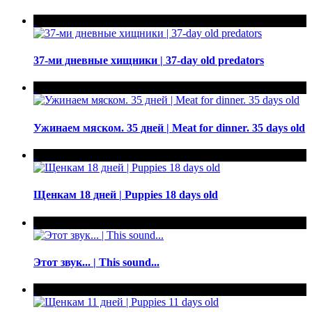
37-ми дневные хищники | 37-day old predators
Ужинаем мяском. 35 дней | Meat for dinner. 35 days old
Щенкам 18 дней | Puppies 18 days old
Этот звук... | This sound...